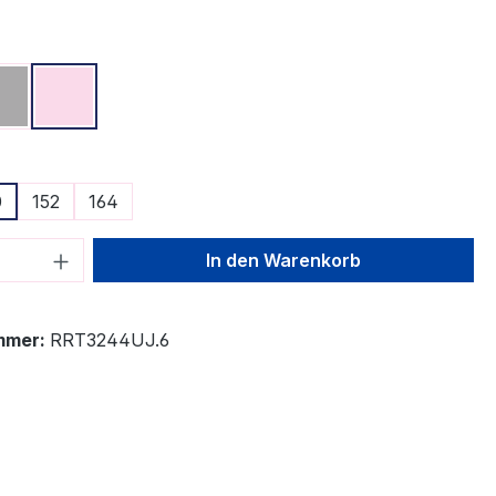
ählen
Grau
Rosa
ählen
0
152
164
 Anzahl: Gib den gewünschten Wert ein 
In den Warenkorb
mmer:
RRT3244UJ.6