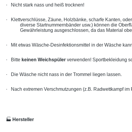
·
Nicht stark nass und heiß trocknen!
·
Klettverschlüsse, Zäune, Holzbänke, scharfe Kanten, od
diverse Startnummernbänder usw.) können die Oberf
Gewährleistung ausgeschlossen, da das Material oberf
·
Mit etwas Wäsche-Desinfektionsmittel in der Wäsche kann
·
Bitte
keinen Weichspüler
verwenden! Sportbekleidung so
·
Die Wäsche nicht nass in der Trommel liegen lassen.
·
Nach extremen Verschmutzungen (z.B. Radwettkampf im Re
🏭
Hersteller