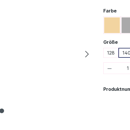
ausw
Farbe
Beige
ausw
Größe
128
14
Produkt
Produktnu