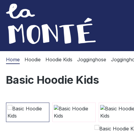
m Hauptinhalt springen
Zur Suche springen
Zur Hauptnavigation springen
Home
Hoodie
Hoodie Kids
Jogginghose
Joggingho
Basic Hoodie Kids
Bildergalerie überspringen