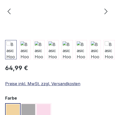
Regulärer Preis:
64,99 €
Preise inkl. MwSt. zzgl. Versandkosten
auswählen
Farbe
Beige
Grau
Rosa