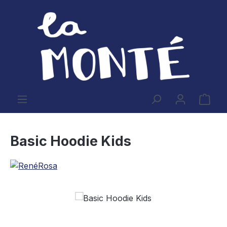
Zum Hauptinhalt springen
Ware
Basic Hoodie Kids
Bildergalerie überspringen