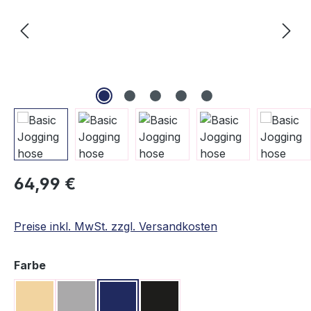
Regulärer Preis:
64,99 €
Preise inkl. MwSt. zzgl. Versandkosten
auswählen
Farbe
Beige
Grau
Navy
Schwarz