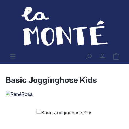
Zum Hauptinhalt springen
Ware
Basic Jogginghose Kids
Bildergalerie überspringen