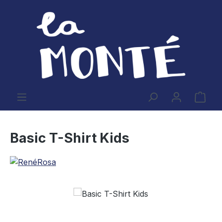
Zum Hauptinhalt springen
Ware
Basic T-Shirt Kids
Bildergalerie überspringen