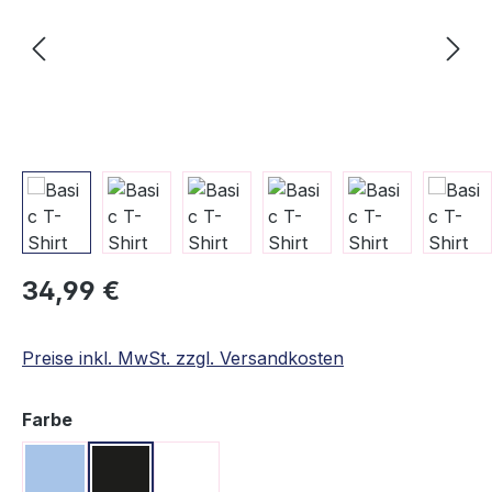
Regulärer Preis:
34,99 €
Preise inkl. MwSt. zzgl. Versandkosten
auswählen
Farbe
Hellblau
Schwarz
Weiß