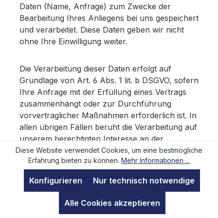
Daten (Name, Anfrage) zum Zwecke der
Bearbeitung Ihres Anliegens bei uns gespeichert
und verarbeitet. Diese Daten geben wir nicht
ohne Ihre Einwilligung weiter.
Die Verarbeitung dieser Daten erfolgt auf
Grundlage von Art. 6 Abs. 1 lit. b DSGVO, sofern
Ihre Anfrage mit der Erfüllung eines Vertrags
zusammenhängt oder zur Durchführung
vorvertraglicher Maßnahmen erforderlich ist. In
allen übrigen Fällen beruht die Verarbeitung auf
unserem berechtigten Interesse an der
effektiven Bearbeitung der an uns gerichteten
Diese Website verwendet Cookies, um eine bestmögliche
Erfahrung bieten zu können.
Mehr Informationen ...
Anfragen (Art. 6 Abs. 1 lit. f DSGVO) oder auf
Ihrer Einwilligung (Art. 6 Abs. 1 lit. a DSGVO)
Konfigurieren
Nur technisch notwendige
sofern diese abgefragt wurde.
Alle Cookies akzeptieren
Die von Ihnen an uns per Kontaktanfragen