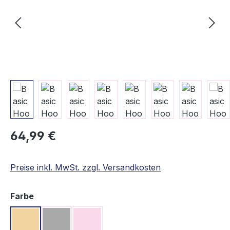
Regulärer Preis:
64,99 €
Preise inkl. MwSt. zzgl. Versandkosten
auswählen
Farbe
Beige
Grau
Rosa