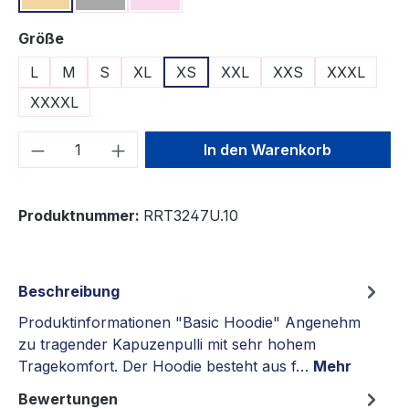
auswählen
Größe
L
M
S
XL
XS
XXL
XXS
XXXL
XXXXL
Produkt Anzahl: Gib den gewünschten We
In den Warenkorb
Produktnummer:
RRT3247U.10
Beschreibung
Produktinformationen "Basic Hoodie" Angenehm
zu tragender Kapuzenpulli mit sehr hohem
Tragekomfort. Der Hoodie besteht aus f…
Mehr
Bewertungen