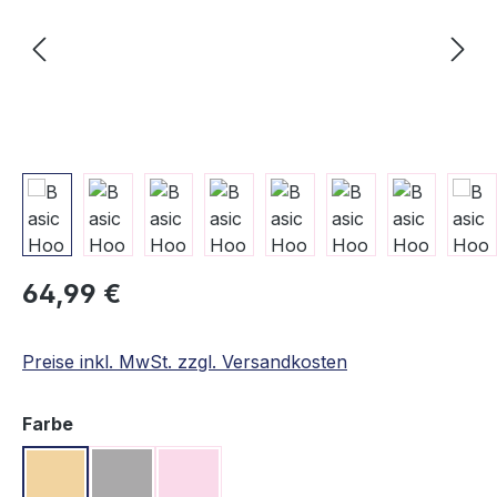
Regulärer Preis:
64,99 €
Preise inkl. MwSt. zzgl. Versandkosten
auswählen
Farbe
Beige
Grau
Rosa