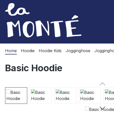
m Hauptinhalt springen
Zur Suche springen
Zur Hauptnavigation springen
Home
Hoodie
Hoodie Kids
Jogginghose
Joggingho
Basic Hoodie
Bildergalerie überspringen