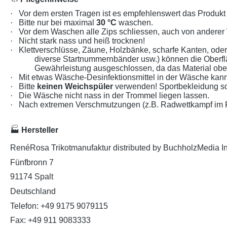
·
Vor dem ersten Tragen ist es empfehlenswert das Produk
·
Bitte nur bei maximal
30 °C
waschen.
·
Vor dem Waschen alle Zips schliessen, auch von anderer
·
Nicht stark nass und heiß trocknen!
·
Klettverschlüsse, Zäune, Holzbänke, scharfe Kanten, od
diverse Startnummernbänder usw.) können die Oberf
Gewährleistung ausgeschlossen, da das Material oberf
·
Mit etwas Wäsche-Desinfektionsmittel in der Wäsche kann
·
Bitte
keinen Weichspüler
verwenden! Sportbekleidung so
·
Die Wäsche nicht nass in der Trommel liegen lassen.
·
Nach extremen Verschmutzungen (z.B. Radwettkampf im Re
🏭
Hersteller
RenéRosa Trikotmanufaktur distributed by BuchholzMedia I
Fünfbronn 7
91174 Spalt
Deutschland
Telefon: +49 9175 9079115
Fax: +49 911 9083333