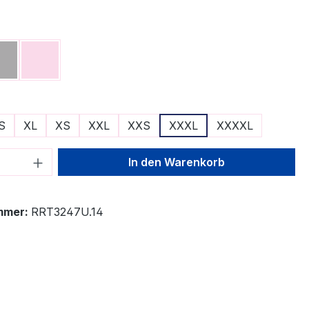
ählen
Grau
Rosa
ählen
S
XL
XS
XXL
XXS
XXXL
XXXXL
 Anzahl: Gib den gewünschten Wert ein 
In den Warenkorb
mmer:
RRT3247U.14