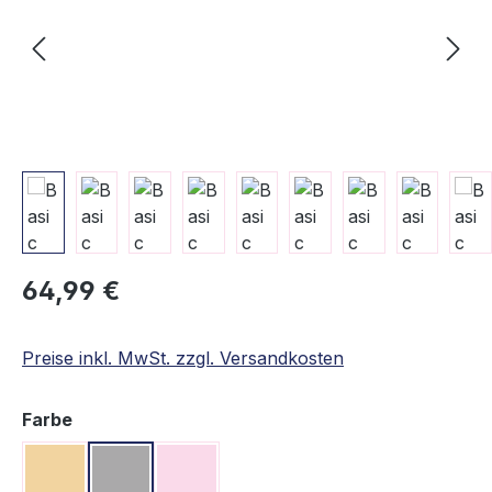
Regulärer Preis:
64,99 €
Preise inkl. MwSt. zzgl. Versandkosten
auswählen
Farbe
Beige
Grau
Rosa