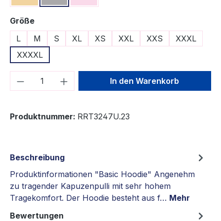
auswählen
Größe
L
M
S
XL
XS
XXL
XXS
XXXL
XXXXL
Produkt Anzahl: Gib den gewünschten We
In den Warenkorb
Produktnummer:
RRT3247U.23
Beschreibung
Produktinformationen "Basic Hoodie" Angenehm
zu tragender Kapuzenpulli mit sehr hohem
Tragekomfort. Der Hoodie besteht aus f…
Mehr
Bewertungen