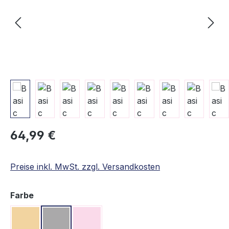
Regulärer Preis:
64,99 €
Preise inkl. MwSt. zzgl. Versandkosten
auswählen
Farbe
Beige
Grau
Rosa