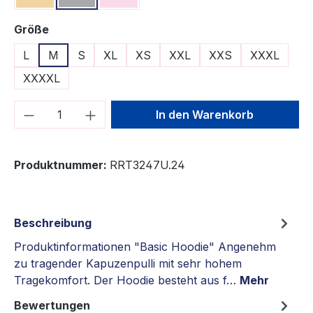
auswählen
Größe
L
M
S
XL
XS
XXL
XXS
XXXL
XXXXL
Produkt Anzahl: Gib den gewünschten We
In den Warenkorb
Produktnummer:
RRT3247U.24
Beschreibung
Produktinformationen "Basic Hoodie" Angenehm
zu tragender Kapuzenpulli mit sehr hohem
Tragekomfort. Der Hoodie besteht aus f…
Mehr
Bewertungen