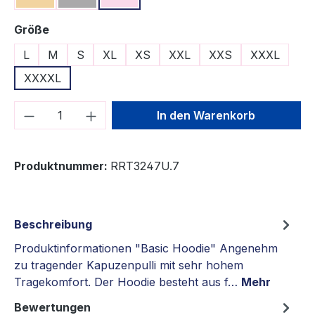
auswählen
Größe
L
M
S
XL
XS
XXL
XXS
XXXL
XXXXL
Produkt Anzahl: Gib den gewünschten We
In den Warenkorb
Produktnummer:
RRT3247U.7
Beschreibung
Produktinformationen "Basic Hoodie" Angenehm
zu tragender Kapuzenpulli mit sehr hohem
Tragekomfort. Der Hoodie besteht aus f…
Mehr
Bewertungen