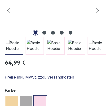
Regulärer Preis:
64,99 €
Preise inkl. MwSt. zzgl. Versandkosten
auswählen
Farbe
Beige
Grau
Rosa