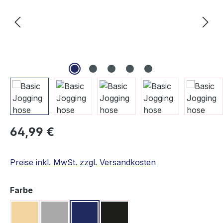
Regulärer Preis:
64,99 €
Preise inkl. MwSt. zzgl. Versandkosten
auswählen
Farbe
Beige
Grau
Navy
Schwarz