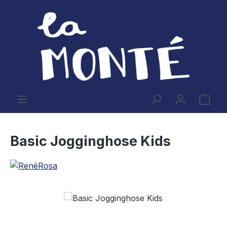
Zum Hauptinhalt springen
Ware
Basic Jogginghose Kids
Bildergalerie überspringen