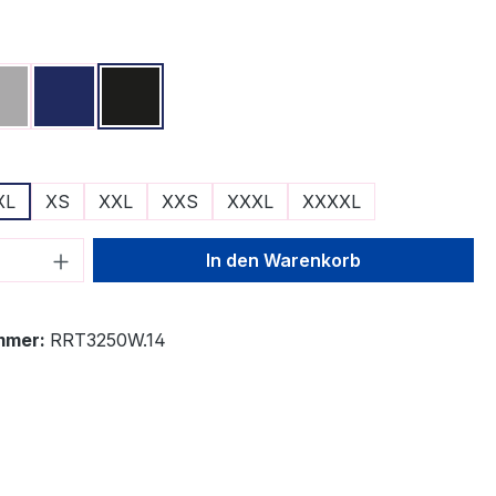
ählen
Grau
Navy
Schwarz
ählen
XL
XS
XXL
XXS
XXXL
XXXXL
 Anzahl: Gib den gewünschten Wert ein 
In den Warenkorb
mmer:
RRT3250W.14