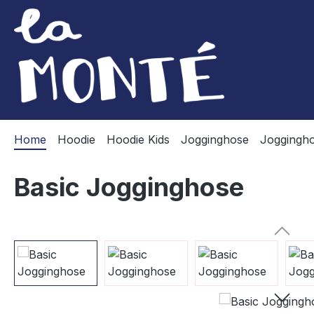
m Hauptinhalt springen
Zur Suche springen
Zur Hauptnavigation springen
Home
Hoodie
Hoodie Kids
Jogginghose
Joggingho
Basic Jogginghose
Bildergalerie überspringen