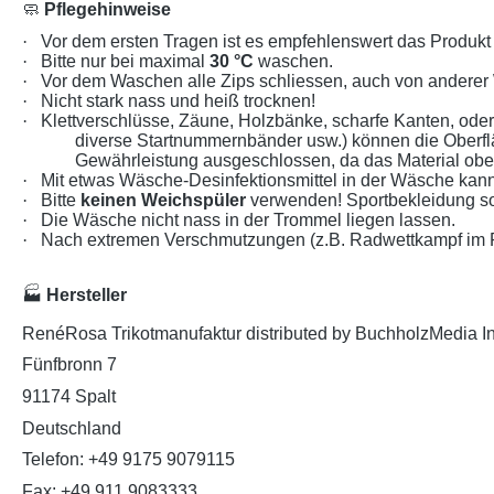
🧼
Pflegehinweise
·
Vor dem ersten Tragen ist es empfehlenswert das Produk
·
Bitte nur bei maximal
30 °C
waschen.
·
Vor dem Waschen alle Zips schliessen, auch von anderer
·
Nicht stark nass und heiß trocknen!
·
Klettverschlüsse, Zäune, Holzbänke, scharfe Kanten, od
diverse Startnummernbänder usw.) können die Oberf
Gewährleistung ausgeschlossen, da das Material oberf
·
Mit etwas Wäsche-Desinfektionsmittel in der Wäsche kann
·
Bitte
keinen Weichspüler
verwenden! Sportbekleidung so
·
Die Wäsche nicht nass in der Trommel liegen lassen.
·
Nach extremen Verschmutzungen (z.B. Radwettkampf im Re
🏭
Hersteller
RenéRosa Trikotmanufaktur distributed by BuchholzMedia I
Fünfbronn 7
91174 Spalt
Deutschland
Telefon: +49 9175 9079115
Fax: +49 911 9083333