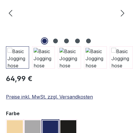
Regulärer Preis:
64,99 €
Preise inkl. MwSt. zzgl. Versandkosten
auswählen
Farbe
Beige
Grau
Navy
Schwarz