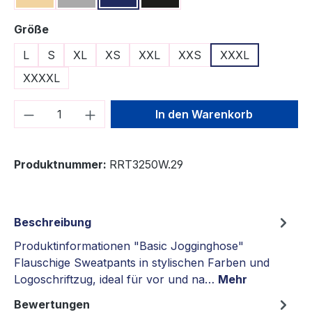
auswählen
Größe
L
S
XL
XS
XXL
XXS
XXXL
XXXXL
Produkt Anzahl: Gib den gewünschten We
In den Warenkorb
Produktnummer:
RRT3250W.29
Beschreibung
Produktinformationen "Basic Jogginghose"
Flauschige Sweatpants in stylischen Farben und
Logoschriftzug, ideal für vor und na…
Mehr
Bewertungen