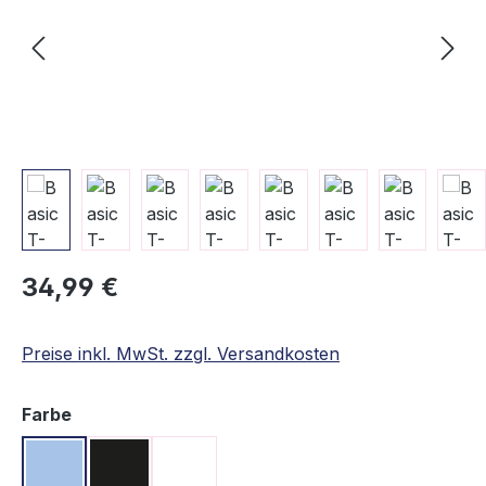
Regulärer Preis:
34,99 €
Preise inkl. MwSt. zzgl. Versandkosten
auswählen
Farbe
Hellblau
Schwarz
Weiß