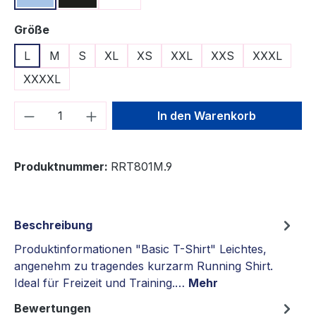
auswählen
Größe
L
M
S
XL
XS
XXL
XXS
XXXL
XXXXL
Produkt Anzahl: Gib den gewünschten We
In den Warenkorb
Produktnummer:
RRT801M.9
Beschreibung
Produktinformationen "Basic T-Shirt" Leichtes,
angenehm zu tragendes kurzarm Running Shirt.
Ideal für Freizeit und Training.…
Mehr
Bewertungen