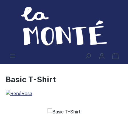
Zum Hauptinhalt springen
Ware
Basic T-Shirt
Bildergalerie überspringen