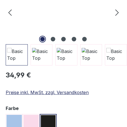
Regulärer Preis:
34,99 €
Preise inkl. MwSt. zzgl. Versandkosten
auswählen
Farbe
Hellblau
Rosa
Schwarz