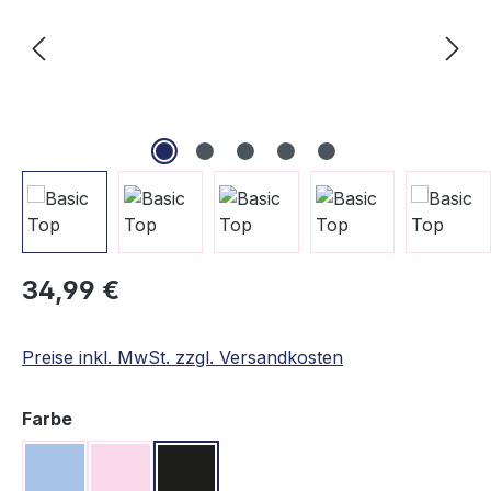
Regulärer Preis:
34,99 €
Preise inkl. MwSt. zzgl. Versandkosten
auswählen
Farbe
Hellblau
Rosa
Schwarz