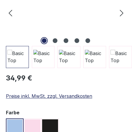
Regulärer Preis:
34,99 €
Preise inkl. MwSt. zzgl. Versandkosten
auswählen
Farbe
Hellblau
Rosa
Schwarz